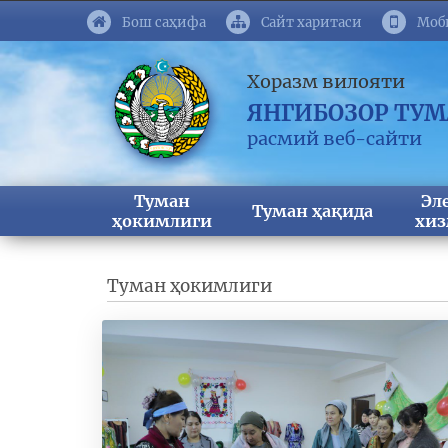
Бош саҳифа
Сайт харитаси
Моб
Хоразм вилояти
ЯНГИБОЗОР ТУ
расмий веб-сайти
Туман
Эл
Туман ҳақида
ҳокимлиги
хиз
Туман ҳокимлиги