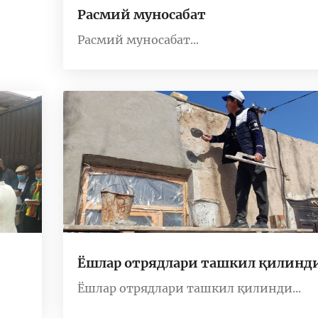
Расмий муносабат
Расмий муносабат...
Ёшлар отрядлари ташкил қилинд
Ёшлар отрядлари ташкил қилинди...