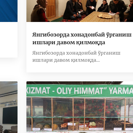
Янгибозорда хонадонбай ўрганиш
ишлари давом қилмоқда
Янгибозорда хонадонбай ўрганиш
ишлари давом қилмоқда...