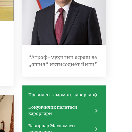
“Атроф-муҳитни асраш ва
„яшил“ иқтисодиёт йили”
Президент фармон, қарорлари
Қонунчилик палатаси
қарорлари
Вазирлар Маҳкамаси