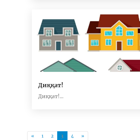
Диққат!
Диққат!...
«
1
2
3
4
»