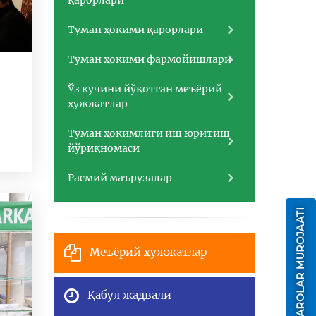
қарорлари
Туман ҳокими қарорлари
Туман ҳокими фармойишлари
Ўз кучини йўқотган меъёрий
ҳужжатлар
Туман ҳокимлиги иш юритиш
йўриқномаси
Расмий маърузалар
Меъёрий ҳужжатлар
Қабул жадвали