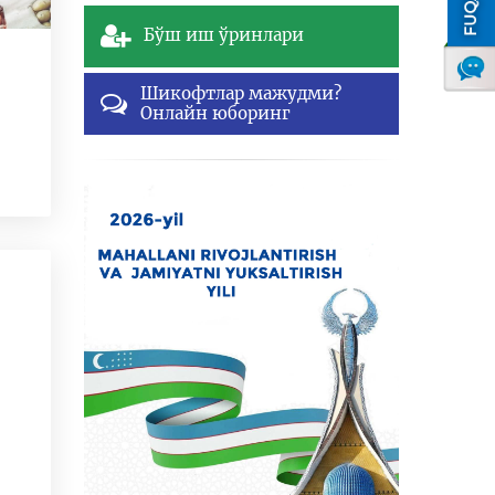
Бўш иш ўринлари
Шикофтлар мажудми?
Онлайн юборинг