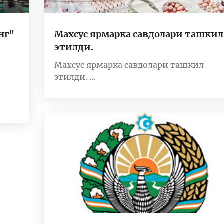
нг"
Mахсус ярмарка савдолари ташкил
этилди.
Mахсус ярмарка савдолари ташкил
этилди. ...