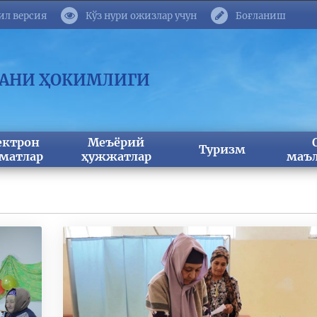
ил версия
Кўз нури ожизлар учун
Боғланиш
МАНИ ҲОКИМЛИГИ
ектрон
Меъёрий
Туризм
матлар
ҳужжатлар
маъл