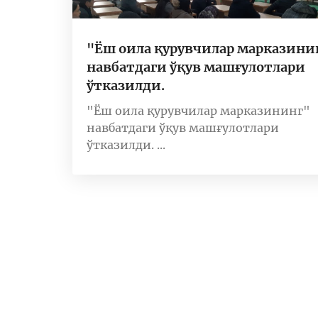
"Ёш оила қурувчилар марказини
навбатдаги ўқув машғулотлари
ўтказилди.
"Ёш оила қурувчилар марказининг"
навбатдаги ўқув машғулотлари
ўтказилди. ...