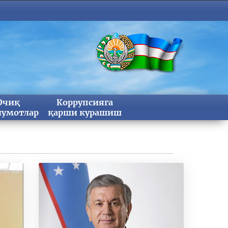
Очиқ
Коррупсияга
умотлар
қарши курашиш