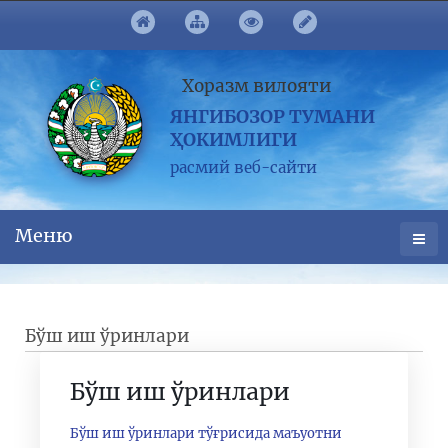
Хоразм вилояти
ЯНГИБОЗОР ТУМАНИ
ҲОКИМЛИГИ
расмий веб-сайти
Меню
Бўш иш ўринлари
Бўш иш ўринлари
Бўш иш ўринлари тўғрисида маъуотни