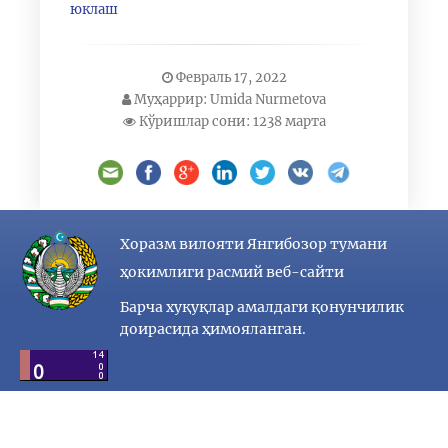
юклаш
Февраль 17, 2022
Муҳаррир: Umida Nurmetova
Кўришлар сони: 1238 марта
Хоразм вилояти Янгибозор тумани
ҳокимлиги расмий веб-сайти
Барча хуқуқлар амалдаги қонунчилик
доирасида ҳимояланган.