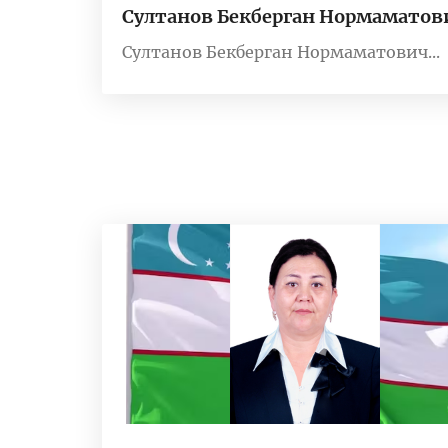
Султанов Бекберган Нормаматов
Султанов Бекберган Нормаматович...