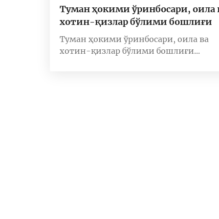
Туман ҳокими ўринбосари, оила 
хотин-қизлар бўлими бошлиғи
Туман ҳокими ўринбосари, оила ва
хотин-қизлар бўлими бошлиғи...