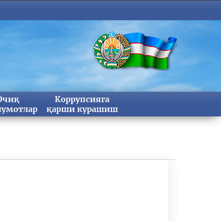
Очиқ
Коррупсияга
умотлар
қарши курашиш