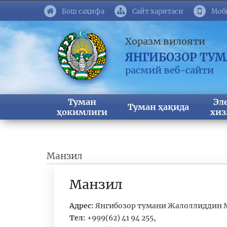
Бош саҳифа
Сайт харитаси
Моб
Хоразм вилояти
ЯНГИБОЗОР ТУ
расмий веб-сайти
Туман
Эл
Туман ҳақида
ҳокимлиги
хиз
Манзил
Манзил
Адрес:
Янгибозор тумани Жалоллиддин Ма
Тел:
+999(62) 41 94 255,