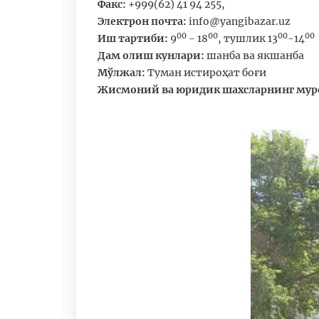
Факс:
+999(62) 41 94 255,
Электрон почта:
info@yangibazar.uz
00
00
00
00
Иш тартиби:
9
- 18
, тушлик 13
-14
Дам олиш кунлари:
шанба ва якшанба
Мўлжал:
Туман истироҳат боғи
Жисмоний ва юридик шахсларнинг мур