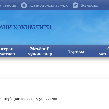
ил версия
Кўз нури ожизлар учун
Боғланиш
МАНИ ҲОКИМЛИГИ
ектрон
Меъёрий
Туризм
матлар
ҳужжатлар
маъл
нгуберди кўчаси 59 уй, 221200