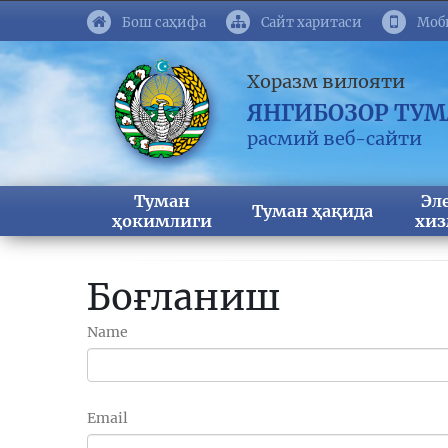
Бош саҳифа
Сайт харитаси
Моб
Хоразм вилояти
ЯНГИБОЗОР ТУ
расмий веб-сайти
Туман
Эл
Туман ҳақида
ҳокимлиги
хиз
Боғланиш
Name
Email