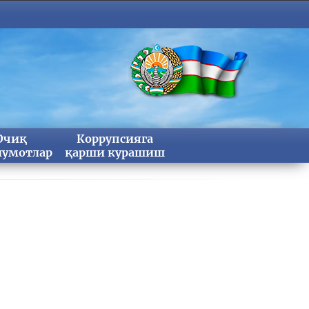
Очиқ
Коррупсияга
умотлар
қарши курашиш