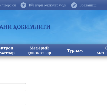
ил версия
Кўз нури ожизлар учун
Боғланиш
МАНИ ҲОКИМЛИГИ
ектрон
Меъёрий
Туризм
матлар
ҳужжатлар
маъл