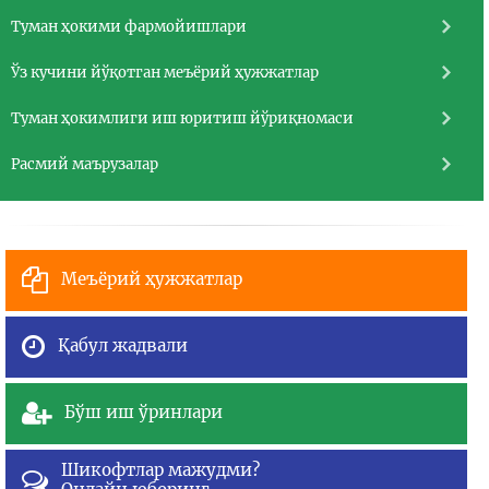
Туман ҳокими фармойишлари
Ўз кучини йўқотган меъёрий ҳужжатлар
Туман ҳокимлиги иш юритиш йўриқномаси
Расмий маърузалар
Меъёрий ҳужжатлар
Қабул жадвали
Бўш иш ўринлари
Шикофтлар мажудми?