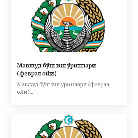
Мавжуд бўш иш ўринлари
(феврал ойи)
Мавжуд бўш иш ўринлари (феврал
ойи)...