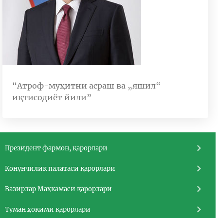
“Атроф-муҳитни асраш ва „яшил“
иқтисодиёт йили”
Президент фармон, қарорлари
Қонунчилик палатаси қарорлари
Вазирлар Маҳкамаси қарорлари
Туман ҳокими қарорлари