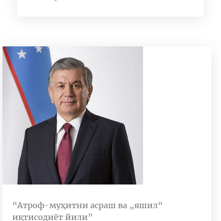
“Атроф-муҳитни асраш ва „яшил“
иқтисодиёт йили”