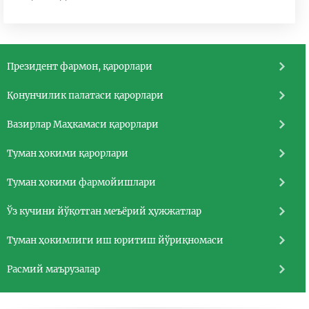
Президент фармон, қарорлари
Қонунчилик палатаси қарорлари
Вазирлар Маҳкамаси қарорлари
Туман ҳокими қарорлари
Туман ҳокими фармойишлари
Ўз кучини йўқотган меъёрий ҳужжатлар
Туман ҳокимлиги иш юритиш йўриқномаси
Расмий маърузалар