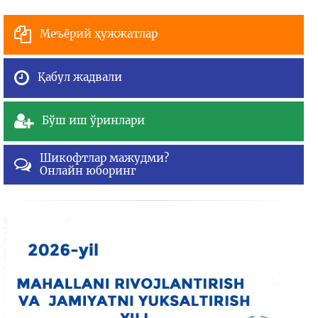
Меъёрий ҳужжатлар
Қабул жадвали
Бўш иш ўринлари
Шикофтлар мажудми?
Онлайн юборинг