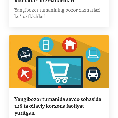
xizmatlari ko‘rsatkichlari
Yangibozor tumanining bozor xizmatlari
ko‘rsatkichlari...
Yangibozor tumanida savdo sohasida
128 ta oilaviy korxona faoliyat
yuritgan