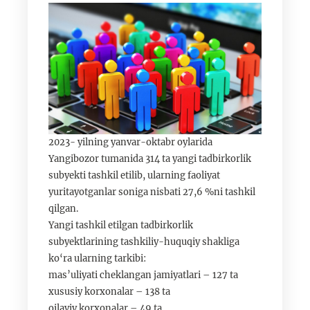
2023- yilning yanvar-oktabr oylarida
Yangibozor tumanida 314 ta yangi tadbirkorlik
subyekti tashkil etilib, ularning faoliyat
yuritayotganlar soniga nisbati 27,6 %ni tashkil
qilgan.
Yangi tashkil etilgan tadbirkorlik
subyektlarining tashkiliy-huquqiy shakliga
ko‘ra ularning tarkibi:
mas’uliyati cheklangan jamiyatlari – 127 ta
xususiy korxonalar – 138 ta
oilaviy korxonalar – 49 ta.