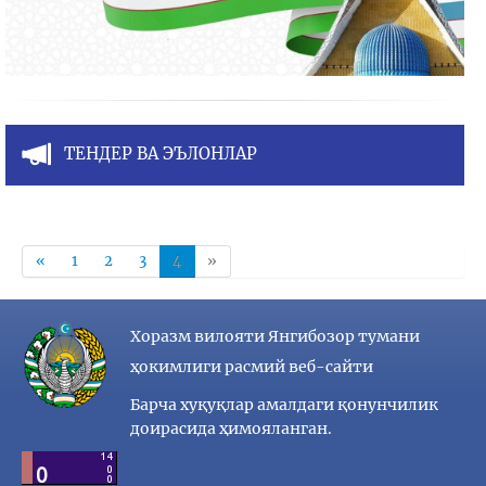
ТЕНДЕР ВА ЭЪЛОНЛАР
«
1
2
3
4
»
Хоразм вилояти Янгибозор тумани
ҳокимлиги расмий веб-сайти
Барча хуқуқлар амалдаги қонунчилик
доирасида ҳимояланган.