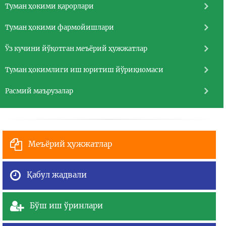
Туман ҳокими қарорлари
Туман ҳокими фармойишлари
Ўз кучини йўқотган меъёрий ҳужжатлар
Туман ҳокимлиги иш юритиш йўриқномаси
Расмий маърузалар
Меъёрий ҳужжатлар
Қабул жадвали
Бўш иш ўринлари