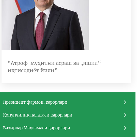
“Атроф-муҳитни асраш ва „яшил“
иқтисодиёт йили”
Президент фармон, қарорлари
Қонунчилик палатаси қарорлари
Вазирлар Маҳкамаси қарорлари