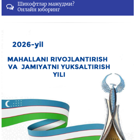
Шикофтлар мажудми?
Онлайн юборинг