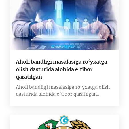
Aholi bandligi masalasiga ro‘yxatga
olish dasturida alohida e’tibor
qaratilgan
Aholi bandligi masalasiga ro‘yxatga olish
dasturida alohida e’tibor qaratilgan...