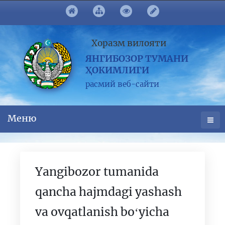
Хоразм вилояти
ЯНГИБОЗОР ТУМАНИ
ҲОКИМЛИГИ
расмий веб-сайти
Меню
Yangibozor tumanida
qancha hajmdagi yashash
va ovqatlanish boʻyicha