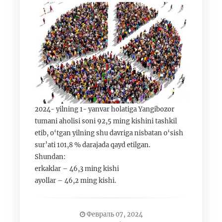
2024- yilning 1- yanvar holatiga Yangibozor
tumani aholisi soni 92,5 ming kishini tashkil
etib, o‘tgan yilning shu davriga nisbatan o‘sish
sur’ati 101,8 % darajada qayd etilgan.
Shundan:
erkaklar – 46,3 ming kishi
ayollar – 46,2 ming kishi.
Февраль 07, 2024