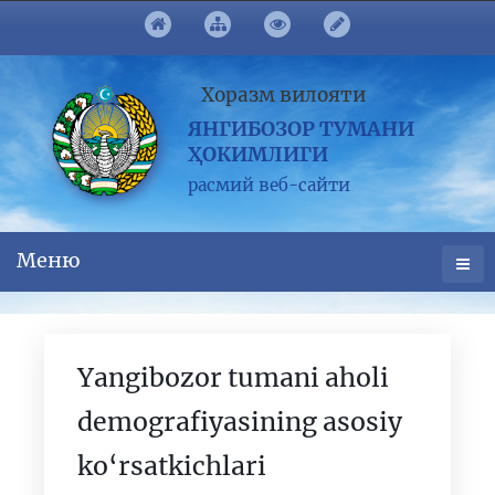
Хоразм вилояти
ЯНГИБОЗОР ТУМАНИ
ҲОКИМЛИГИ
расмий веб-сайти
Меню
Yangibozor tumani aholi
demografiyasining asosiy
ko‘rsatkichlari