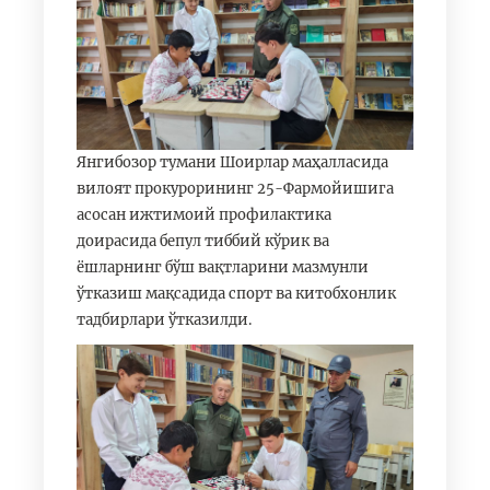
Янгибозор тумани Шоирлар маҳалласида
вилоят прокурорининг 25-Фармойишига
асосан ижтимоий профилактика
доирасида бепул тиббий кўрик ва
ёшларнинг бўш вақтларини мазмунли
ўтказиш мақсадида спорт ва китобхонлик
тадбирлари ўтказилди.