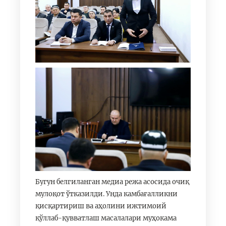
Бугун белгиланган медиа режа асосида очиқ
мулоқот ўтказилди. Унда камбағалликни
қисқартириш ва аҳолини ижтимоий
қўллаб-қувватлаш масалалари муҳокама