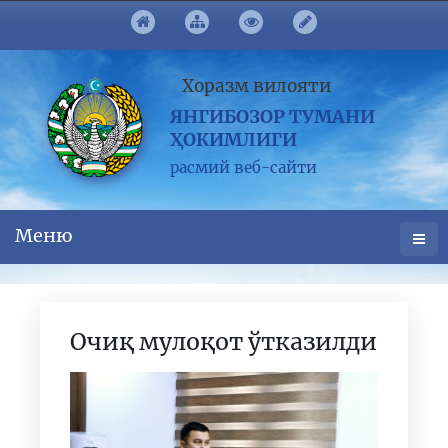
Хоразм вилояти
ЯНГИБОЗОР ТУМАНИ
ҲОКИМЛИГИ
расмий веб-сайти
Меню
Очиқ мулоқот ўтказилди