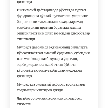
қилинди.
Ижтимоий дафтарларда рўйхатда турган
фуқароларни қўллаб-қувватлаш, уларнинг
бандлигини таъминлаш ҳамда даромад
манбаларини яратиш борасида амалга
оширилаётган ишлар юзасидан ҳисоботлар
тингланди.
Мулоқот давомида эҳтиёжманд оилаларга
кўрсатилаётган амалий ёрдамлар, субсидия
ва имтиёзлар, касб-ҳунарга ўқитиш,
тадбиркорликка жалб этиш бўйича
кўрилаётган чора-тадбирлар муҳокама
қилинди.
Мулоқотда оммавий ахборот воситалари
ходимлари иштирок қилди.
Янгибозор тумани ҳокимлиги матбуот
хизмати