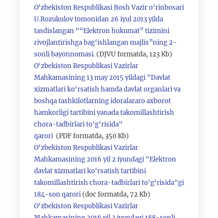
O‘zbekiston Respublikasi Bosh Vazir o‘rinbosari
U.Rozukulov tomonidan 26 iyul 2013 yilda
tasdislangan ““Elektron hukumat” tizimini
rivojlantirishga bag‘ishlangan majlis”ning 2-
sonli bayonnomasi.
(DJVU formatda, 123 Kb)
O‘zbekiston Respublikasi Vazirlar
Mahkamasining 13 may 2015 yildagi "Davlat
xizmatlari ko‘rsatish hamda davlat organlari va
boshqa tashkilotlarning idoralararo axborot
hamkorligi tartibini yanada takomillashtirish
chora-tadbirlari to‘g‘risida"
qarori
(PDF formatda, 350 Kb)
O‘zbekiston Respublikasi Vazirlar
Mahkamasining 2016 yil 2 iyundagi "Elektron
davlat xizmatlari ko‘rsatish tartibini
takomillashtirish chora-tadbirlari to‘g‘risida"gi
184-son qarori
(doc formatda, 72 Kb)
O‘zbekiston Respublikasi Vazirlar
Mahkamasining 2016 yil 3 iyundagi 188-sonli