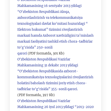
Mahkamasining 16 sentyabr 2013 yildagi
“O‘zbekiston Respublikasi Aloqa,
axborotlashtirish va telekommunikatsiya
texnologiyalari davlat ko‘mitasi huzuridagi “
Elektron hukumat” tizimini rivojlantirish
markazi hamda Axborot xavfsizligini ta’minlash
markazi faoliyatini tashkil etish chora-tadbirlar
to‘g‘risida” 250-sonli
qarori
(PDF formatda, 301 Kb)
O‘zbekiston Respublikasi Vazirlar
Mahkamasining 31 dekabr 2013 yildagi
“O‘zbekiston Respublikasida axborot-
kommunikatsiya texnologiyalarini rivojlantirish
holatini baholash tizimini joriy etish chora-
tadbirlar to‘g‘risida” 355-sonli qarori.
(PDF formatda, 397 Kb)
O‘zbekiston Respublikasi Vazirlar
Mahkamasining 26 iyul 2013 yildagi “2013-2020