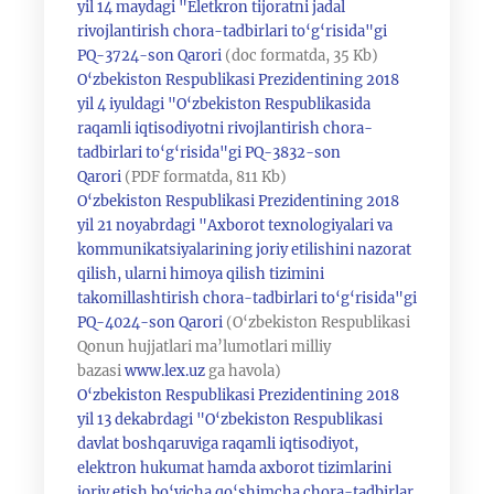
yil 14 maydagi "Eletkron tijoratni jadal
rivojlantirish chora-tadbirlari to‘g‘risida"gi
PQ-3724-son Qarori
(doc formatda, 35 Kb)
O‘zbekiston Respublikasi Prezidentining 2018
yil 4 iyuldagi "O‘zbekiston Respublikasida
raqamli iqtisodiyotni rivojlantirish chora-
tadbirlari to‘g‘risida"gi PQ-3832-son
Qarori
(PDF formatda, 811 Kb)
O‘zbekiston Respublikasi Prezidentining 2018
yil 21 noyabrdagi "Axborot texnologiyalari va
kommunikatsiyalarining joriy etilishini nazorat
qilish, ularni himoya qilish tizimini
takomillashtirish chora-tadbirlari to‘g‘risida"gi
PQ-4024-son Qarori
(O‘zbekiston Respublikasi
Qonun hujjatlari ma’lumotlari milliy
bazasi
www.lex.uz
ga havola)
O‘zbekiston Respublikasi Prezidentining 2018
yil 13 dekabrdagi "O‘zbekiston Respublikasi
davlat boshqaruviga raqamli iqtisodiyot,
elektron hukumat hamda axborot tizimlarini
joriy etish bo‘yicha qo‘shimcha chora-tadbirlar