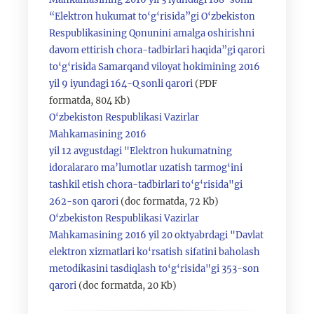
“Elektron hukumat to‘g‘risida”gi O‘zbekiston
Respublikasining Qonunini amalga oshirishni
davom ettirish chora-tadbirlari haqida”gi qarori
to‘g‘risida Samarqand viloyat hokimining 2016
yil 9 iyundagi 164-Q sonli qarori
(PDF
formatda, 804 Kb)
O‘zbekiston Respublikasi Vazirlar
Mahkamasining 2016
yil 12 avgustdagi "Elektron hukumatning
idoralararo ma’lumotlar uzatish tarmog‘ini
tashkil etish chora-tadbirlari to‘g‘risida"gi
262-son qarori
(doc formatda, 72 Kb)
O‘zbekiston Respublikasi Vazirlar
Mahkamasining 2016 yil 20 oktyabrdagi "Davlat
elektron xizmatlari ko‘rsatish sifatini baholash
metodikasini tasdiqlash to‘g‘risida"gi 353-son
qarori
(doc formatda, 20 Kb)