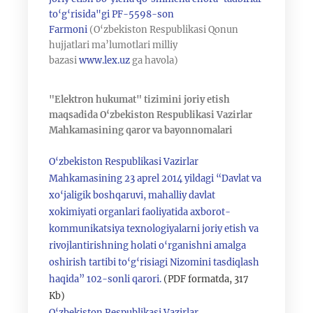
to‘g‘risida"gi PF-5598-son
Farmoni
(O‘zbekiston Respublikasi Qonun
hujjatlari ma’lumotlari milliy
bazasi
www.lex.uz
ga havola)
"Elektron hukumat" tizimini joriy etish
maqsadida O‘zbekiston Respublikasi Vazirlar
Mahkamasining qaror va bayonnomalari
O‘zbekiston Respublikasi Vazirlar
Mahkamasining 23 aprel 2014 yildagi “Davlat va
xo‘jaligik boshqaruvi, mahalliy davlat
xokimiyati organlari faoliyatida axborot-
kommunikatsiya texnologiyalarni joriy etish va
rivojlantirishning holati o‘rganishni amalga
oshirish tartibi to‘g‘risiagi Nizomini tasdiqlash
haqida” 102-sonli qarori.
(PDF formatda, 317
Kb)
O‘zbekiston Respublikasi Vazirlar