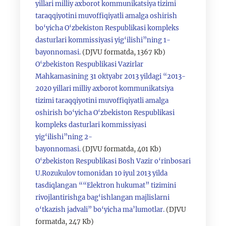
yillari milliy axborot kommunikatsiya tizimi
taraqqiyotini muvoffiqiyatli amalga oshirish
bo‘yicha O‘zbekiston Respublikasi kompleks
dasturlari kommissiyasi yig‘ilishi”ning 1-
bayonnomasi.
(DJVU formatda, 1367 Kb)
O‘zbekiston Respublikasi Vazirlar
Mahkamasining 31 oktyabr 2013 yildagi “2013-
2020 yillari milliy axborot kommunikatsiya
tizimi taraqqiyotini muvoffiqiyatli amalga
oshirish bo‘yicha O‘zbekiston Respublikasi
kompleks dasturlari kommissiyasi
yig‘ilishi”ning 2-
bayonnomasi.
(DJVU formatda, 401 Kb)
O‘zbekiston Respublikasi Bosh Vazir o‘rinbosari
U.Rozukulov tomonidan 10 iyul 2013 yilda
tasdiqlangan ““Elektron hukumat” tizimini
rivojlantirishga bag‘ishlangan majlislarni
o‘tkazish jadvali” bo‘yicha ma’lumotlar.
(DJVU
formatda, 247 Kb)