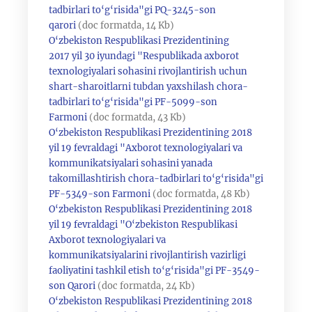
tadbirlari to‘g‘risida"gi PQ-3245-son
qarori
(doc formatda, 14 Kb)
O‘zbekiston Respublikasi Prezidentining
2017 yil 30 iyundagi "Respublikada axborot
texnologiyalari sohasini rivojlantirish uchun
shart-sharoitlarni tubdan yaxshilash chora-
tadbirlari to‘g‘risida"gi PF-5099-son
Farmoni
(doc formatda, 43 Kb)
O‘zbekiston Respublikasi Prezidentining 2018
yil 19 fevraldagi "Axborot texnologiyalari va
kommunikatsiyalari sohasini yanada
takomillashtirish chora-tadbirlari to‘g‘risida"gi
PF-5349-son Farmoni
(doc formatda, 48 Kb)
O‘zbekiston Respublikasi Prezidentining 2018
yil 19 fevraldagi "O‘zbekiston Respublikasi
Axborot texnologiyalari va
kommunikatsiyalarini rivojlantirish vazirligi
faoliyatini tashkil etish to‘g‘risida"gi PF-3549-
son Qarori
(doc formatda, 24 Kb)
O‘zbekiston Respublikasi Prezidentining 2018