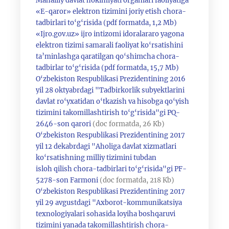
Mahalliy davlat hokimiyati organlari faoliyatiga
«E-qaror» elektron tizimini joriy etish chora-
tadbirlari to‘g‘risida (pdf formatda, 1,2 Mb)
«Ijro.gov.uz» ijro intizomi idoralararo yagona
elektron tizimi samarali faoliyat ko‘rsatishini
ta’minlashga qaratilgan qo‘shimcha chora-
tadbirlar to‘g‘risida (pdf formatda, 15,7 Mb)
O‘zbekiston Respublikasi Prezidentining 2016
yil 28 oktyabrdagi "Tadbirkorlik subyektlarini
davlat ro‘yxatidan o‘tkazish va hisobga qo‘yish
tizimini takomillashtirish to‘g‘risida"gi PQ-
2646-son qarori
(doc formatda, 26 Kb)
O‘zbekiston Respublikasi Prezidentining 2017
yil 12 dekabrdagi "Aholiga davlat xizmatlari
ko‘rsatishning milliy tizimini tubdan
isloh qilish chora-tadbirlari to‘g‘risida"gi PF-
5278-son Farmoni
(doc formatda, 218 Kb)
O‘zbekiston Respublikasi Prezidentining 2017
yil 29 avgustdagi "Axborot-kommunikatsiya
texnologiyalari sohasida loyiha boshqaruvi
tizimini yanada takomillashtirish chora-