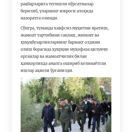
раҳбарларига тегишли кўрсатмалар
берилиб, уларнинг ижроси алоҳида
назоратга олинди.
Сўнгра, туманда хавфсиз муҳитни яратиш,
жамоат тартибини сақлаш, жиноят ва
ҳуқуқбузарликларнинг барвақт олдини
олиш борасида ҳуқуқни муҳофаза қилувчи
органлар ва жамоатчилик билан
ҳамкорликда амалга ошириб келинаётган
ишлар аҳволи ўрганилди.