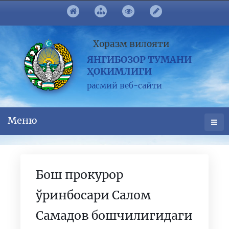
Хоразм вилояти
ЯНГИБОЗОР ТУМАНИ
ҲОКИМЛИГИ
расмий веб-сайти
Меню
Бош прокурор
ўринбосари Салом
Самадов бошчилигидаги