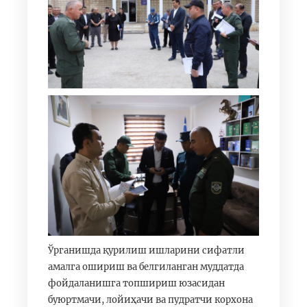
Ўрганишда қурилиш ишларини сифатли
амалга ошириш ва белгиланган муддатда
фойдаланишга топшириш юзасидан
буюртмачи, лойиҳачи ва пудратчи корхона