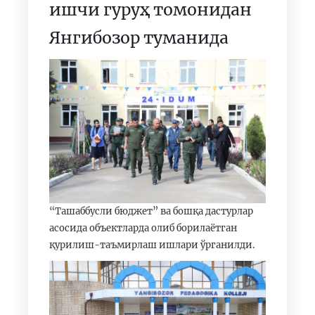
ишчи гуруҳ томонидан
Янгибозор туманида
“Ташаббусли бюджет” ва бошқа дастурлар
асосида объектларда олиб борилаётган
қурилиш-таъмирлаш ишлари ўрганилди.