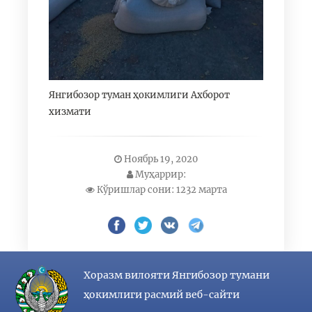
Янгибозор туман ҳокимлиги Ахборот
хизмати
Ноябрь 19, 2020
Муҳаррир:
Кўришлар сони: 1232 марта
Хоразм вилояти Янгибозор тумани
ҳокимлиги расмий веб-сайти