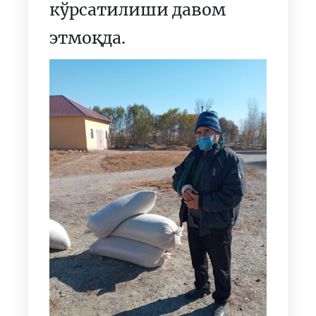
кўрсатилиши давом
этмоқда.