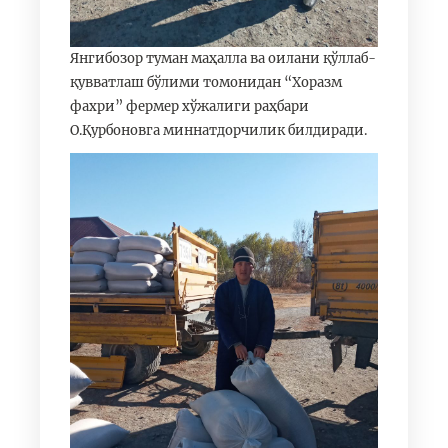
Янгибозор туман маҳалла ва оилани қўллаб-
қувватлаш бўлими томонидан “Хоразм
фахри” фермер хўжалиги раҳбари
О.Қурбоновга миннатдорчилик билдиради.