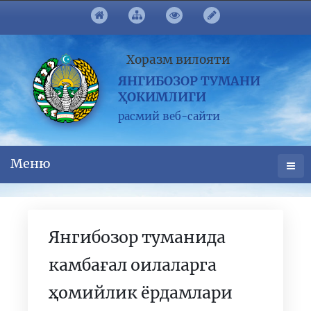
Хоразм вилояти
ЯНГИБОЗОР ТУМАНИ
ҲОКИМЛИГИ
расмий веб-сайти
Меню
Янгибозор туманида
камбағал оилаларга
ҳомийлик ёрдамлари