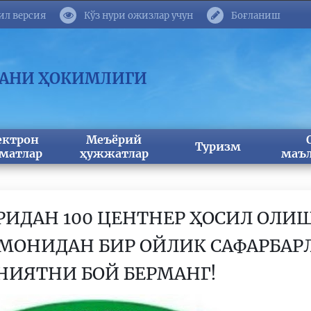
ил версия
Кўз нури ожизлар учун
Боғланиш
МАНИ ҲОКИМЛИГИ
ектрон
Меъёрий
Туризм
матлар
ҳужжатлар
маъл
ИДАН 100 ЦЕНТНЕР ҲОСИЛ ОЛИШ
МОНИДАН БИР ОЙЛИК САФАРБАР
НИЯТНИ БОЙ БЕРМАНГ!