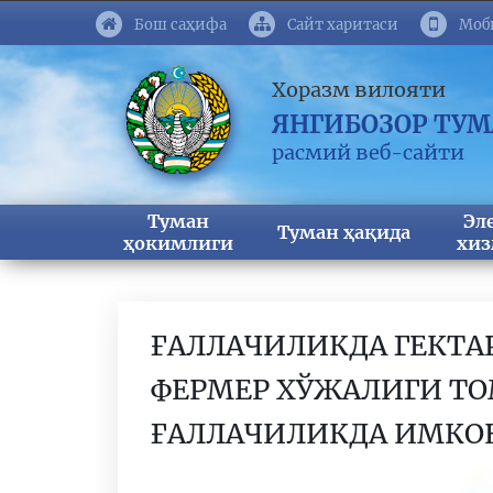
Бош саҳифа
Сайт харитаси
Моб
Хоразм вилояти
ЯНГИБОЗОР ТУ
расмий веб-сайти
Туман
Эл
Туман ҳақида
ҳокимлиги
хиз
ҒАЛЛАЧИЛИКДА ГЕКТАР
ФЕРМЕР ХЎЖАЛИГИ ТО
ҒАЛЛАЧИЛИКДА ИМКО