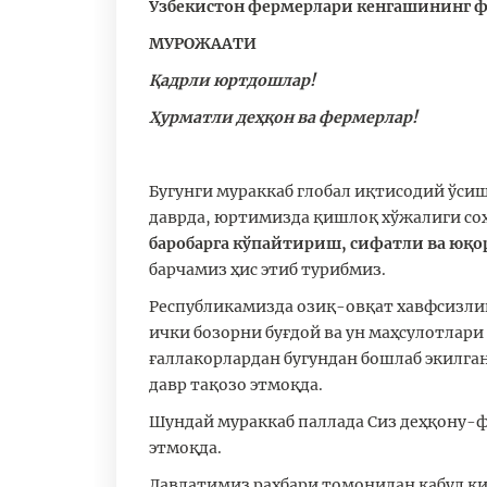
Ўзбекистон фермерлари кенгашининг 
МУРОЖААТИ
Қадрли юртдошлар!
Ҳурматли деҳқон ва фермерлар!
Бугунги мураккаб глобал иқтисодий ўсиш
даврда, юртимизда қишлоқ хўжалиги со
баробарга кўпайтириш, сифатли ва юқо
барчамиз ҳис этиб турибмиз.
Республикамизда озиқ-овқат хавфсизли
ички бозорни буғдой ва ун маҳсулотлар
ғаллакорлардан бугундан бошлаб экилга
давр тақозо этмоқда.
Шундай мураккаб паллада Сиз деҳқону-
этмоқда.
Давлатимиз раҳбари томонидан қабул қи