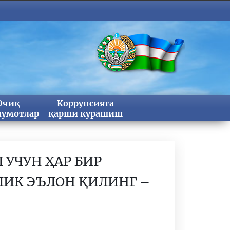
Очиқ
Коррупсияга
умотлар
қарши курашиш
 УЧУН ҲАР БИР
ЛИК ЭЪЛОН ҚИЛИНГ –