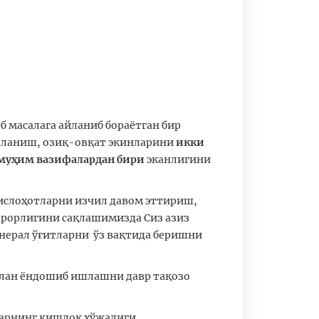
б масалага айланиб бораётган бир
аланиш, озиқ-овқат экинларини
икки
ш муҳим вазифалардан бири
эканлигини
ислоҳотларни изчил давом эттириш,
қарорлигини сақлашимизда Сиз азиз
инерал ўғитларни ўз вақтида беришни
илан ёндошиб ишлашни давр тақозо
ларнинг қишлоқ хўжалиги