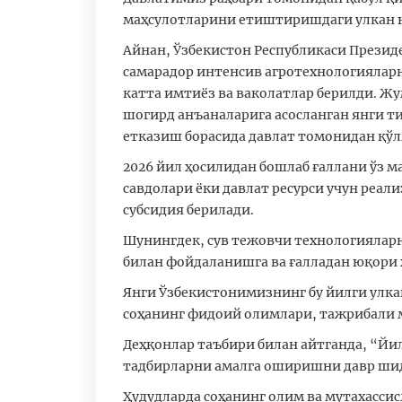
маҳсулотларини етиштиришдаги улкан ю
Айнан, Ўзбекистон Республикаси Презид
самарадор интенсив агротехнологиялар
катта имтиёз ва ваколатлар берилди. Ж
шогирд анъаналарига асосланган янги 
етказиш борасида давлат томонидан қў
2026 йил ҳосилидан бошлаб ғаллани ўз 
савдолари ёки давлат ресурси учун реа
субсидия берилади.
Шунингдек, сув тежовчи технологиялар
билан фойдаланишга ва ғалладан юқори 
Янги Ўзбекистонимизнинг бу йилги улка
соҳанинг фидоий олимлари, тажрибали 
Деҳқонлар таъбири билан айтганда, “Йи
тадбирларни амалга оширишни давр шид
Ҳудудларда соҳанинг олим ва мутахас