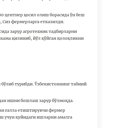
0 центнер ҳосил олиш борасида ўн беш
 Сиз фермерларга етказилди.
ида зарур агротехник тадбирларни
кама қилиниб, йўл қўйган қолоқликни
 бўлиб турибди. Ўзбекистоннинг табиий
ндан ишни бошлаш зарур бўлмоқда.
дан ғалла етиштирувчи фермер
ш учун қуйидаги ишларни амалга