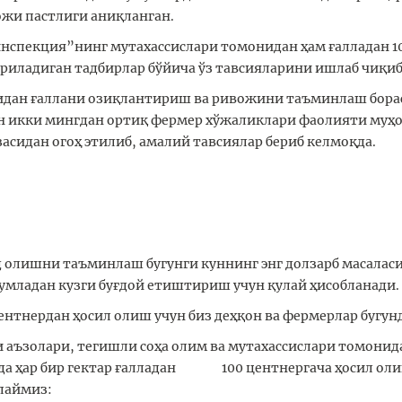
ожи пастлиги аниқланган.
нспекция”нинг мутахассислари томонидан ҳам ғалладан 10
иладиган тадбирлар бўйича ўз тавсияларини ишлаб чиқиб,
дан ғаллани озиқлантириш ва ривожини таъминлаш борас
ан икки мингдан ортиқ фермер хўжаликлари фаолияти муҳо
асидан огоҳ этилиб, амалий тавсиялар бериб келмоқда.
д олишни таъминлаш бугунги куннинг энг долзарб масаласи
младан кузги буғдой етиштириш учун қулай ҳисобланади.
 центнердан ҳосил олиш учун биз деҳқон ва фермерлар бугу
 аъзолари, тегишли соҳа олим ва мутахассислари томони
илда ҳар бир гектар ғалладан 100 центнергача ҳосил оли
лаймиз: