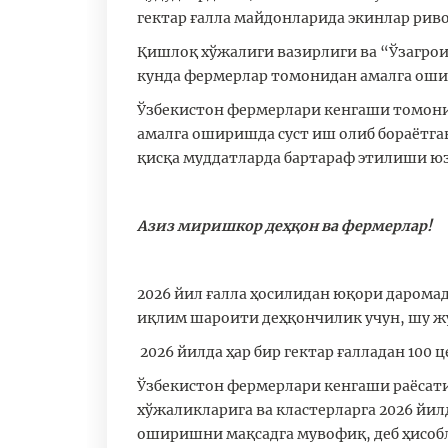
гектар ғалла майдонларида экинлар рив
Қишлоқ хўжалиги вазирлиги ва “Ўзагрои
кунда фермерлар томонидан амалга ошир
Ўзбекистон фермерлари кенгаши томони
амалга оширишда суст иш олиб бораётг
қисқа муддатларда бартараф этилиши юз
Азиз миришкор деҳқон ва фермерлар!
2026 йил ғалла ҳосилидан юқори дарома
иқлим шароити деҳқончилик учун, шу жу
2026 йилда ҳар бир гектар ғалладан 100
Ўзбекистон фермерлари кенгаши раёсати
хўжаликларига ва кластерларга 2026 й
оширишни мақсадга мувофиқ, деб ҳисоб