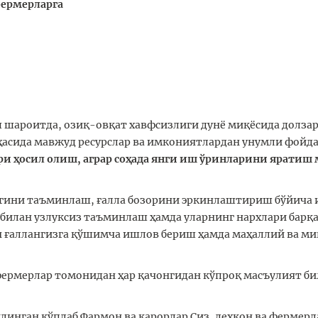
фермерларга
 шароитда, озиқ-овқат хавфсизлиги дунё миқёсида долзар
ҳасида мавжуд ресурслар ва имкониятлардан унумли фойд
ри ҳосил олиш, аграр соҳада янги иш ўринларини ярати
гини таъминлаш, ғалла бозорини эркинлаштириш бўйича 
и билан узлуксиз таъминлаш ҳамда уларнинг нархлари бар
н ғаллангизга қўшимча ишлов бериш ҳамда маҳаллий ва м
фермерлар томонидан ҳар қачонгидан кўпроқ масъулият б
линган кўплаб Фармон ва қарорлар Сиз, деҳқон ва фермер