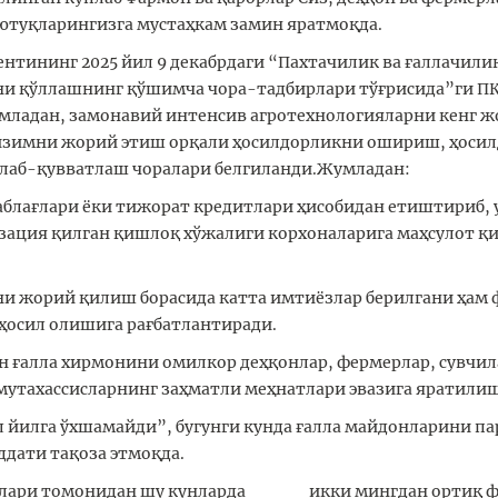
туқларингизга мустаҳкам замин яратмоқда.
ентининг 2025 йил 9 декабрдаги “Пахтачилик ва ғаллачи
ни қўллашнинг қўшимча чора-тадбирлари тўғрисида”ги ПҚ
умладан, замонавий интенсив агротехнологияларни кенг ж
тизимни жорий этиш орқали ҳосилдорликни ошириш, ҳосил
ллаб-қувватлаш чоралари белгиланди.Жумладан:
маблағлари ёки тижорат кредитлари ҳисобидан етиштириб, 
лизация қилган қишлоқ хўжалиги корхоналарига маҳсулот 
ни жорий қилиш борасида катта имтиёзлар берилгани ҳа
ҳосил олишига рағбатлантиради.
н ғалла хирмонини омилкор деҳқонлар, фермерлар, сувчил
мутахассисларнинг заҳматли меҳнатлари эвазига яратили
л йилга ўхшамайди”, бугунги кунда ғалла майдонларини п
дати тақоза этмоқда.
сислари томонидан шу кунларда икки мингдан ортиқ ф