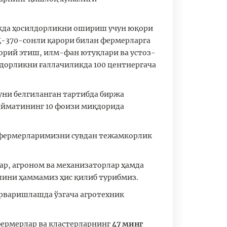
ликда ҳосилдорликни ошириш учун юқори
-370-сонли қарори билан фермерларга
орий этиш, илм-фан ютуқлари ва устоз-
дорликни ғаллачиликда 100 центнергача
уни белгиланган тартибда биржа
қийматининг 10 фоизи миқдорида
м фермерларимизни сувдан тежамкорлик
ар, агроном ва механизаторлар ҳамда
шини ҳаммамиз ҳис қилиб турибмиз.
арваришлашда ўзгача агротехник
ермерлар ва кластерларнинг
47 минг